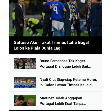
Gattuso Akui Takut Timnas Italia Gagal
Lolos ke Piala Dunia Lagi
Bruno Fernandes Tak Kaget
Portugal Dianggap Lebih Baik
Tanpa Cristiano Ronaldo usai
Cetak 9 Gol
Nyali Ciut Siap-siap Ketemu Horor,
Ini Calon Lawan Timnas Italia di
Babak Play-Off
Martinez Tolak Anggapan
Portugal Lebih Kuat Tanpa
Ronaldo usai Bantai Tim Berposisi