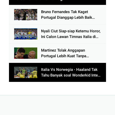
Bruno Fernandes Tak Kaget
Portugal Dianggap Lebih Baik
Tanpa Cristiano Ronaldo usai
Cetak 9 Gol
Nyali Ciut Siap-siap Ketemu Horor,
Ini Calon Lawan Timnas Italia di
Babak Play-Off
Martinez Tolak Anggapan
Portugal Lebih Kuat Tanpa
Ronaldo usai Bantai Tim Berposisi
di Bawah Thailand
Italia Vs Norwegia - Haaland Tak
Tahu Banyak soal Wonderkid Inter
Milan