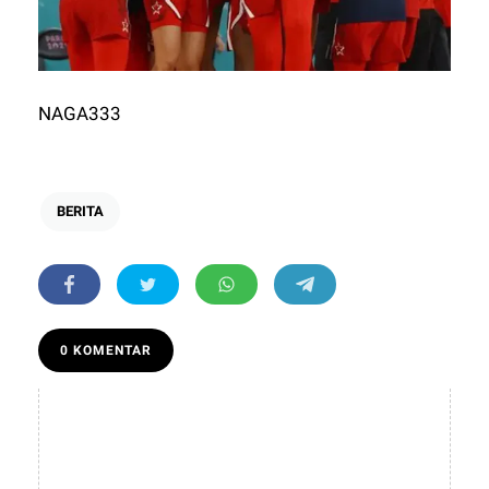
NAGA333
BERITA
0 KOMENTAR