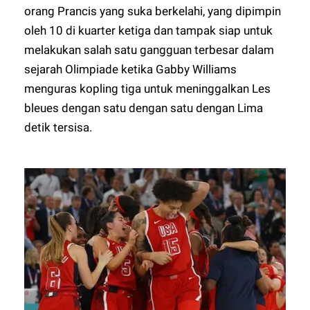
orang Prancis yang suka berkelahi, yang dipimpin
oleh 10 di kuarter ketiga dan tampak siap untuk
melakukan salah satu gangguan terbesar dalam
sejarah Olimpiade ketika Gabby Williams
menguras kopling tiga untuk meninggalkan Les
bleues dengan satu dengan satu dengan Lima
detik tersisa.