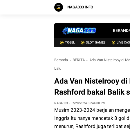
NAGA333 INFO
BERAND
TOGEL
SLOT GAMES
LIVE CA
Beranda
BERITA
Ada Van Nistelrooy di M
Lalu
Ada Van Nistelrooy di
Rashford bakal Balik 
NAGA333
7/28/2024 05:44:00 PM
Musim 2023-2024 berjalan mengec
Inggris itu hanya mencetak 8 gol da
menurun, Rashford juga terlibat se