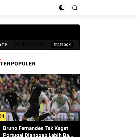
CONTACT US
R T P
FACEBOOK
TERPOPULER
Bruno Fernandes Tak Kaget
Portugal Dianggap Lebih Baik