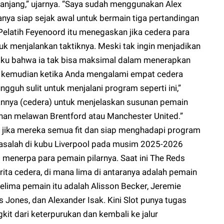
anjang,” ujarnya. “Saya sudah menggunakan Alex
anya siap sejak awal untuk bermain tiga pertandingan
 Pelatih Feyenoord itu menegaskan jika cedera para
k menjalankan taktiknya. Meski tak ingin menjadikan
aku bahwa ia tak bisa maksimal dalam menerapkan
Dan kemudian ketika Anda mengalami empat cedera
ungguh sulit untuk menjalani program seperti ini,”
annya (cedera) untuk menjelaskan susunan pemain
ahan melawan Brentford atau Manchester United.”
a jika mereka semua fit dan siap menghadapi program
asalah di kubu Liverpool pada musim 2025-2026
menerpa para pemain pilarnya. Saat ini The Reds
ita cedera, di mana lima di antaranya adalah pemain
Kelima pemain itu adalah Alisson Becker, Jeremie
 Jones, dan Alexander Isak. Kini Slot punya tugas
t dari keterpurukan dan kembali ke jalur