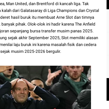
ea, Man United, dan Brentford di kancah liga. Tak
ga kalah dari Galatasaray di Liga Champions dan Crystal
ederet hasil buruk itu membuat Arne Slot dan timnya
banyak pihak. Olok-olok ini hadir karena The Anfield
joran sepanjang bursa transfer musim panas 2025.
ung sejak akhir September 2025, Slot memiliki alasan
 menilai laju buruk ini karena masalah fisik dan cedera
l sejak musim 2025-2026 bergulir.