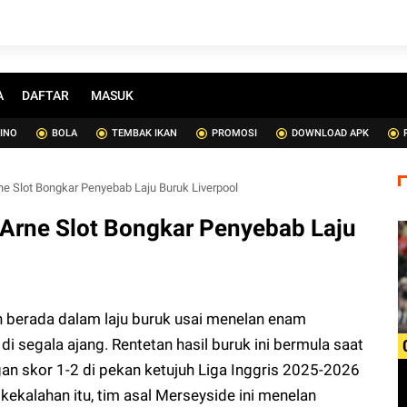
A
DAFTAR
MASUK
SINO
BOLA
TEMBAK IKAN
PROMOSI
DOWNLOAD APK
rne Slot Bongkar Penyebab Laju Buruk Liverpool
, Arne Slot Bongkar Penyebab Laju
h berada dalam laju buruk usai menelan enam
 di segala ajang. Rentetan hasil buruk ini bermula saat
an skor 1-2 di pekan ketujuh Liga Inggris 2025-2026
ekalahan itu, tim asal Merseyside ini menelan