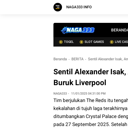
NAGA333 INFO
BERAND
TOGEL
SLOT GAMES
LIVE CA
Beranda
BERITA
Sentil Alexander Isak, A
Sentil Alexander Isak
Buruk Liverpool
NAGA333
11/01/2025 04:31:00 PM
Tim berjulukan The Reds itu tenga
kekalahan di tujuh laga terakhirnya
ditumbangkan Crystal Palace deng
pada 27 September 2025. Setelah k