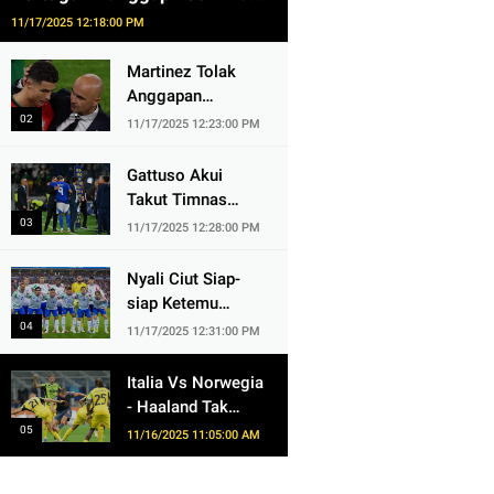
Tanpa Cristiano Ronaldo usai
11/17/2025 12:18:00 PM
Cetak 9 Gol
Martinez Tolak
Anggapan
Portugal Lebih
11/17/2025 12:23:00 PM
Kuat Tanpa
Ronaldo usai
Gattuso Akui
Bantai Tim
Takut Timnas
Berposisi di
Italia Gagal Lolos
11/17/2025 12:28:00 PM
Bawah Thailand
ke Piala Dunia
Lagi
Nyali Ciut Siap-
siap Ketemu
Horor, Ini Calon
11/17/2025 12:31:00 PM
Lawan Timnas
Italia di Babak
Italia Vs Norwegia
Play-Off
- Haaland Tak
Tahu Banyak soal
11/16/2025 11:05:00 AM
Wonderkid Inter
Milan