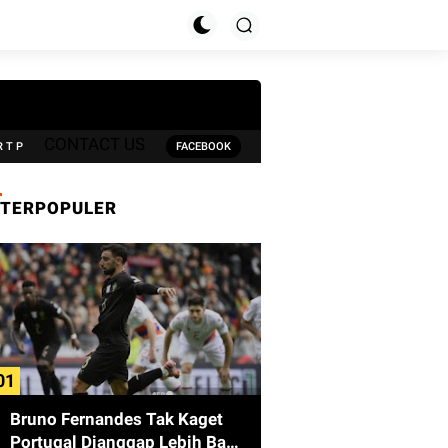
CONTACT US
R T P
FACEBOOK
TERPOPULER
Bruno Fernandes Tak Kaget
Portugal Dianggap Lebih Baik