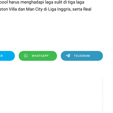
ool harus menghadapi laga sulit di tiga laga
n Villa dan Man City di Liga Inggris, serta Real
ER
WHATSAPP
TELEGRAM