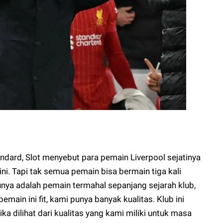
ndard, Slot menyebut para pemain Liverpool sejatinya
ini. Tapi tak semua pemain bisa bermain tiga kali
nya adalah pemain termahal sepanjang sejarah klub,
emain ini fit, kami punya banyak kualitas. Klub ini
ika dilihat dari kualitas yang kami miliki untuk masa