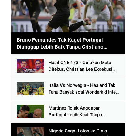
Bruno Fernandes Tak Kaget Portugal
Dianggap Lebih Baik Tanpa Cristiano
Ronaldo usai Cetak 9 Gol
Hasil ONE 173 - Colokan Mata
Ditebus, Christian Lee Eksekusi
Alibeg Rasulov Pakai Serangan
Lutut
Italia Vs Norwegia - Haaland Tak
Tahu Banyak soal Wonderkid Inter
Milan
Martinez Tolak Anggapan
Portugal Lebih Kuat Tanpa
Ronaldo usai Bantai Tim Berposisi
di Bawah Thailand
Nigeria Gagal Lolos ke Piala