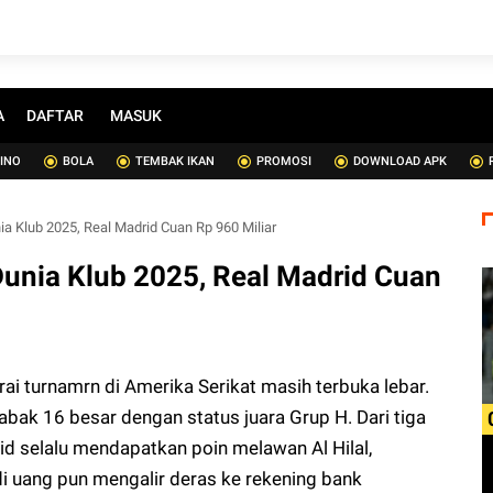
A
DAFTAR
MASUK
SINO
BOLA
TEMBAK IKAN
PROMOSI
DOWNLOAD APK
ia Klub 2025, Real Madrid Cuan Rp 960 Miliar
Dunia Klub 2025, Real Madrid Cuan
ai turnamrn di Amerika Serikat masih terbuka lebar.
abak 16 besar dengan status juara Grup H. Dari tiga
rid selalu mendapatkan poin melawan Al Hilal,
i uang pun mengalir deras ke rekening bank