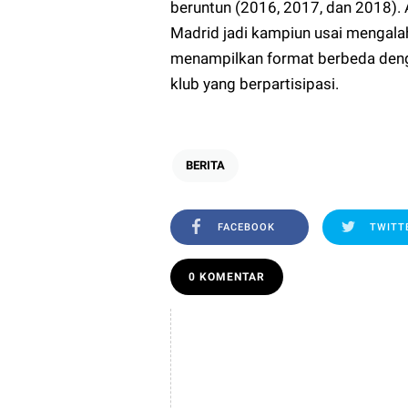
beruntun (2016, 2017, dan 2018). A
Madrid jadi kampiun usai mengalahka
menampilkan format berbeda denga
klub yang berpartisipasi.
BERITA
FACEBOOK
TWITT
0 KOMENTAR