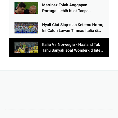
Cetak 9 Gol
Martinez Tolak Anggapan
Portugal Lebih Kuat Tanpa
Ronaldo usai Bantai Tim Berposisi
di Bawah Thailand
Nyali Ciut Siap-siap Ketemu Horor,
Ini Calon Lawan Timnas Italia di
Babak Play-Off
Italia Vs Norwegia - Haaland Tak
Tahu Banyak soal Wonderkid Inter
Milan