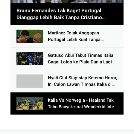
Bruno Fernandes Tak Kaget Portugal
Dianggap Lebih Baik Tanpa Cristiano
Ronaldo usai Cetak 9 Gol
Martinez Tolak Anggapan
Portugal Lebih Kuat Tanpa
Ronaldo usai Bantai Tim Berposisi
di Bawah Thailand
Gattuso Akui Takut Timnas Italia
Gagal Lolos ke Piala Dunia Lagi
Nyali Ciut Siap-siap Ketemu Horor,
Ini Calon Lawan Timnas Italia di
Babak Play-Off
Italia Vs Norwegia - Haaland Tak
Tahu Banyak soal Wonderkid Inter
Milan