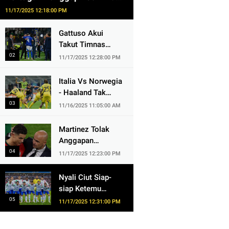
Tanpa Cristiano Ronaldo usai
11/17/2025 12:18:00 PM
Cetak 9 Gol
Gattuso Akui
Takut Timnas
Italia Gagal Lolos
11/17/2025 12:28:00 PM
ke Piala Dunia
Lagi
Italia Vs Norwegia
- Haaland Tak
Tahu Banyak soal
11/16/2025 11:05:00 AM
Wonderkid Inter
Milan
Martinez Tolak
Anggapan
Portugal Lebih
11/17/2025 12:23:00 PM
Kuat Tanpa
Ronaldo usai
Nyali Ciut Siap-
Bantai Tim
siap Ketemu
Berposisi di
Horor, Ini Calon
11/17/2025 12:31:00 PM
Bawah Thailand
Lawan Timnas
Italia di Babak