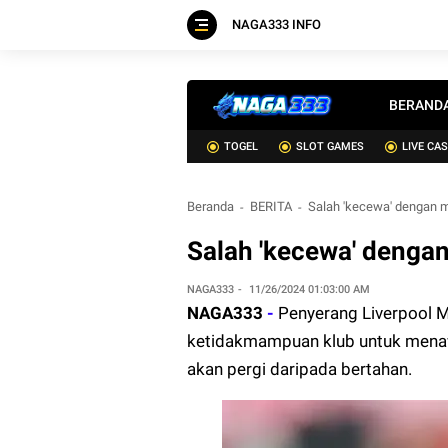
NAGA333 INFO
BERAND
TOGEL
SLOT GAMES
LIVE CA
Beranda
BERITA
Salah 'kecewa' dengan m
Salah 'kecewa' denga
NAGA333
11/26/2024 01:03:00 AM
NAGA333
-
Penyerang Liverpool 
ketidakmampuan klub untuk menaw
akan pergi daripada bertahan.