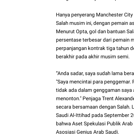
Hanya penyerang Manchester City E
Salah musim ini, dengan pemain as
Menurut Opta, gol dan bantuan Sala
persentase terbesar dari pemain m
perpanjangan kontrak tiga tahun d
berakhir pada akhir musim semi.
“Anda sadar, saya sudah lama berada
"Saya mencintai para penggemar. P
tidak ada dalam genggaman saya a
menonton." Penjaga Trent Alexander
secara bersamaan dengan Salah. L
Saudi Al-Ittihad pada September
bahwa Aset Spekulasi Publik Arab 
Asosiasi Genius Arab Saudi.