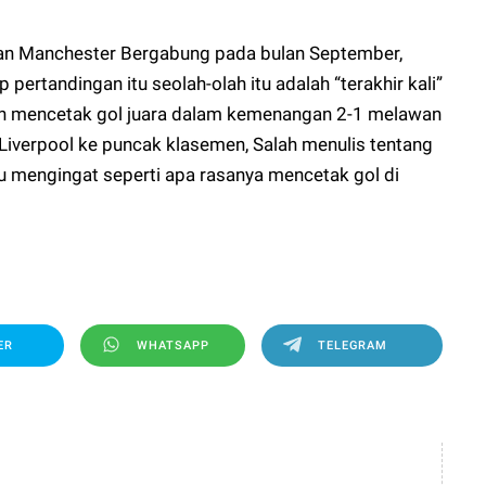
n Manchester Bergabung pada bulan September,
ertandingan itu seolah-olah itu adalah “terakhir kali”
elah mencetak gol juara dalam kemenangan 2-1 melawan
Liverpool ke puncak klasemen, Salah menulis tentang
u mengingat seperti apa rasanya mencetak gol di
ER
WHATSAPP
TELEGRAM