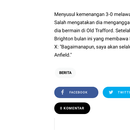
Menyusul kemenangan 3-0 melawa
Salah mengatakan dia menganggap p
dia bermain di Old Trafford. Set
Brighton bulan ini yang membawa 
X: "Bagaimanapun, saya akan selal
Anfield."
BERITA
FACEBOOK
TWITT
0 KOMENTAR