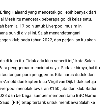
rling Halaand yang mencetak gol lebih banyak dari
al Mesir itu mencetak beberapa gol di kelas satu.
h bernilai 17 poin untuk Liverpool musim ini –
ana pun di divisi ini. Salah menandatangani
engan klub pada tahun 2022, dan perjanjian itu akan
 di klub itu. Tidak ada klub seperti ini,” kata Salah.
ara penggemar mencintai saya. Pada akhirnya, hal itu
tau tangan para penggemar. Kita harus duduk dan
-Arnold dan kapten klub Virgil van Dijk tidak setuju
iverpool menolak tawaran £150 juta dari klub Badui
 2023 dan berbagai sumber memberi tahu BBC Game
Saudi (PIF) tetap tertarik untuk membawa Salah ke