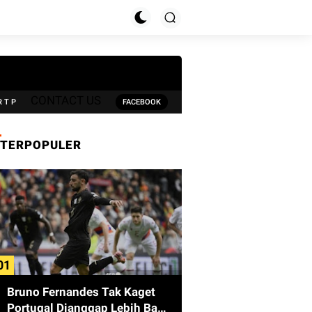
CONTACT US
R T P
FACEBOOK
TERPOPULER
Bruno Fernandes Tak Kaget
Portugal Dianggap Lebih Baik