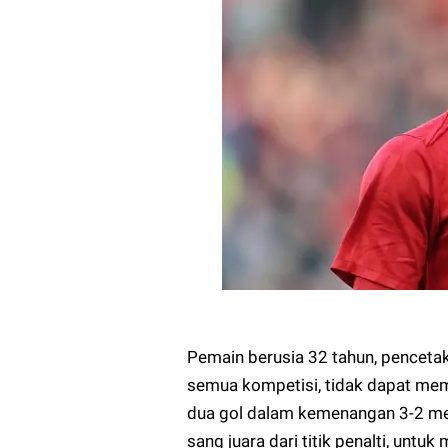
Pemain berusia 32 tahun, pencetak
semua kompetisi, tidak dapat me
dua gol dalam kemenangan 3-2 me
sang juara dari titik penalti, unt