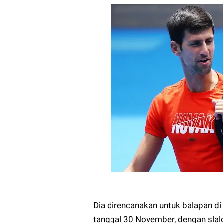
Dia direncanakan untuk balapan di
tanggal 30 November, dengan slalo