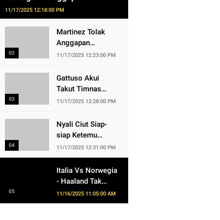
Tanpa Cristiano Ronaldo usai
11/17/2025 12:18:00 PM
Cetak 9 Gol
Martinez Tolak
Anggapan
Portugal Lebih
11/17/2025 12:23:00 PM
Kuat Tanpa
Ronaldo usai
Gattuso Akui
Bantai Tim
Takut Timnas
Berposisi di
Italia Gagal Lolos
11/17/2025 12:28:00 PM
Bawah Thailand
ke Piala Dunia
Lagi
Nyali Ciut Siap-
siap Ketemu
Horor, Ini Calon
11/17/2025 12:31:00 PM
Lawan Timnas
Italia di Babak
Italia Vs Norwegia
Play-Off
- Haaland Tak
Tahu Banyak soal
11/16/2025 11:05:00 AM
Wonderkid Inter
Milan