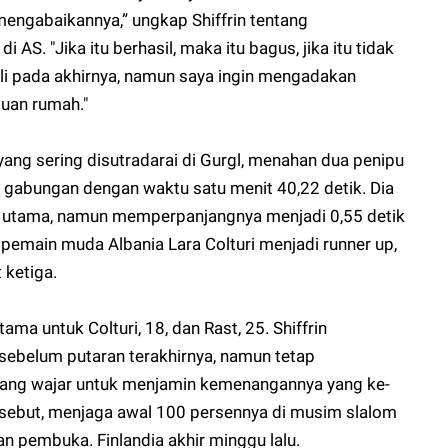
engabaikannya,” ungkap Shiffrin tentang
AS. "Jika itu berhasil, maka itu bagus, jika itu tidak
sali pada akhirnya, namun saya ingin mengadakan
tuan rumah."
yang sering disutradarai di Gurgl, menahan dua penipu
abungan dengan waktu satu menit 40,22 detik. Dia
ran utama, namun memperpanjangnya menjadi 0,55 detik
pemain muda Albania Lara Colturi menjadi runner up,
 ketiga.
tama untuk Colturi, 18, dan Rast, 25. Shiffrin
sebelum putaran terakhirnya, namun tetap
yang wajar untuk menjamin kemenangannya yang ke-
tersebut, menjaga awal 100 persennya di musim slalom
 pembuka. Finlandia akhir minggu lalu.