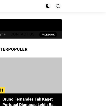
CONTACT US
R T P
FACEBOOK
TERPOPULER
Bruno Fernandes Tak Kaget
Portugal Dianggap Lebih Baik