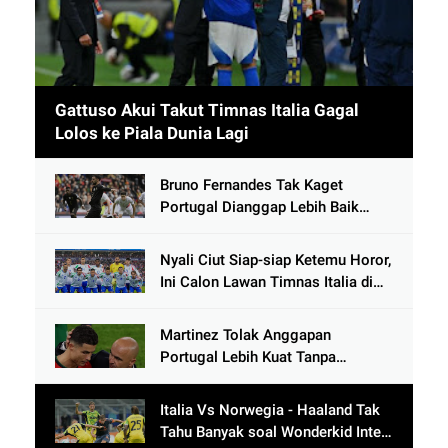
Gattuso Akui Takut Timnas Italia Gagal
Lolos ke Piala Dunia Lagi
Bruno Fernandes Tak Kaget
Portugal Dianggap Lebih Baik
Tanpa Cristiano Ronaldo usai
Cetak 9 Gol
Nyali Ciut Siap-siap Ketemu Horor,
Ini Calon Lawan Timnas Italia di
Babak Play-Off
Martinez Tolak Anggapan
Portugal Lebih Kuat Tanpa
Ronaldo usai Bantai Tim Berposisi
di Bawah Thailand
Italia Vs Norwegia - Haaland Tak
Tahu Banyak soal Wonderkid Inter