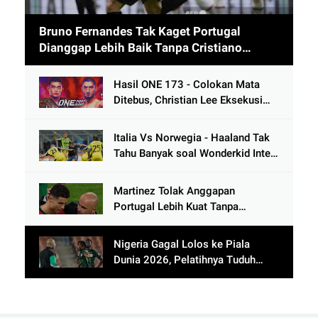
Bruno Fernandes Tak Kaget Portugal
Dianggap Lebih Baik Tanpa Cristiano
Ronaldo usai Cetak 9 Gol
Hasil ONE 173 - Colokan Mata
Ditebus, Christian Lee Eksekusi
Alibeg Rasulov Pakai Serangan
Lutut
Italia Vs Norwegia - Haaland Tak
Tahu Banyak soal Wonderkid Inter
Milan
Martinez Tolak Anggapan
Portugal Lebih Kuat Tanpa
Ronaldo usai Bantai Tim Berposisi
di Bawah Thailand
Nigeria Gagal Lolos ke Piala
Dunia 2026, Pelatihnya Tuduh
Lawan Pakai Dukun