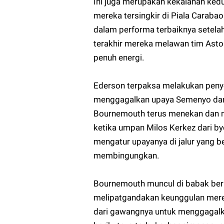
Ini juga merupakan kekalahan kedu
mereka tersingkir di Piala Caraba
dalam performa terbaiknya setela
terakhir mereka melawan tim Asto
penuh energi.
Ederson terpaksa melakukan penye
menggagalkan upaya Semenyo dan J
Bournemouth terus menekan dan
ketika umpan Milos Kerkez dari bye
mengatur upayanya di jalur yang 
membingungkan.
Bournemouth muncul di babak ber
melipatgandakan keunggulan mere
dari gawangnya untuk menggagalka