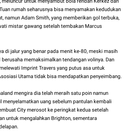
, meluncur untuk menyambut bola rendah Kerkez dan
Tuan rumah seharusnya bisa menyamakan kedudukan
but, namun Adam Smith, yang memberikan gol terbuka,
ati mistar gawang setelah tembakan Marcus
a di jalur yang benar pada menit ke-80, meski masih
and berusaha memaksimalkan tendangan volinya. Dan
 melewati Imprint Travers yang putus asa untuk
Asosiasi Utama tidak bisa mendapatkan penyeimbang.
aland mengira dia telah meraih satu poin namun
il menyelamatkan uang sebelum pantulan kembali
embuat City merosot ke peringkat kedua setelah
alan untuk mengalahkan Brighton, sementara
delapan.