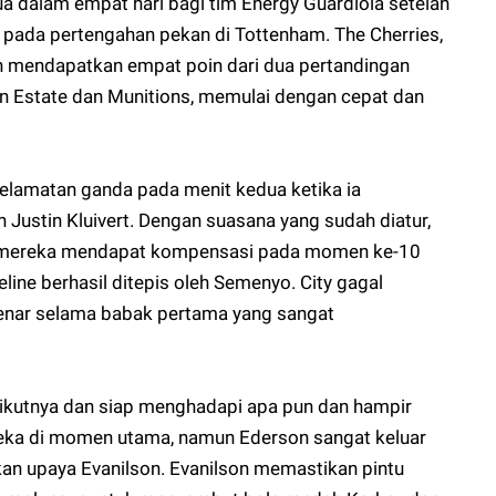
a dalam empat hari bagi tim Energy Guardiola setelah
o pada pertengahan pekan di Tottenham. The Cherries,
h mendapatkan empat poin dari dua pertandingan
n Estate dan Munitions, memulai dengan cepat dan
lamatan ganda pada menit kedua ketika ia
ustin Kluivert. Dengan suasana yang sudah diatur,
 mereka mendapat kompensasi pada momen ke-10
line berhasil ditepis oleh Semenyo. City gagal
benar selama babak pertama yang sangat
ikutnya dan siap menghadapi apa pun dan hampir
ka di momen utama, namun Ederson sangat keluar
n upaya Evanilson. Evanilson memastikan pintu