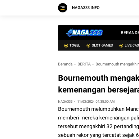
NAGA333 INFO
BERAND
TOGEL
SLOT GAMES
LIVE CA
Beranda
BERITA
Bournemouth mengakhiri
Bournemouth mengakhi
kemenangan bersejar
NAGA333
11/03/2024 04:35:00 AM
Bournemouth melumpuhkan Manches
memberi mereka kemenangan paling
tersebut mengakhiri 32 pertanding
sebuah rekor yang tercatat sejak