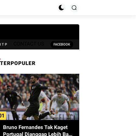
CONTACT US
R T P
FACEBOOK
TERPOPULER
Bruno Fernandes Tak Kaget
Portugal Dianggap Lebih Baik