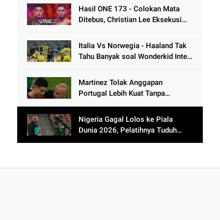
Hasil ONE 173 - Colokan Mata
Ditebus, Christian Lee Eksekusi
Alibeg Rasulov Pakai Serangan
Lutut
Italia Vs Norwegia - Haaland Tak
Tahu Banyak soal Wonderkid Inter
Milan
Martinez Tolak Anggapan
Portugal Lebih Kuat Tanpa
Ronaldo usai Bantai Tim Berposisi
di Bawah Thailand
Nigeria Gagal Lolos ke Piala
Dunia 2026, Pelatihnya Tuduh
Lawan Pakai Dukun