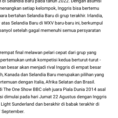
 di Selandia Baru pada tahun 2022. Dengan asumsi
menangkan setiap kelompok, Inggris bisa bertemu
ra bertahan Selandia Baru di grup terakhir. Irlandia,
tas Selandia Baru di WXV baru-baru ini, berkumpul
panyol setelah gagal memenuhi semua persyaratan
empat final melawan pelari cepat dari grup yang
dipertemukan untuk kompetisi kedua berturut-turut -
nan besar akan menjadi rival Inggris di empat besar
, Kanada dan Selandia Baru merupakan pilihan yang
temuan dengan Italia, Afrika Selatan dan Brasil.
di The One Show BBC oleh juara Piala Dunia 2014 asal
si dimulai pada hari Jumat 22 Agustus dengan Inggris
Light Sunderland dan berakhir di babak terakhir di
7 September.