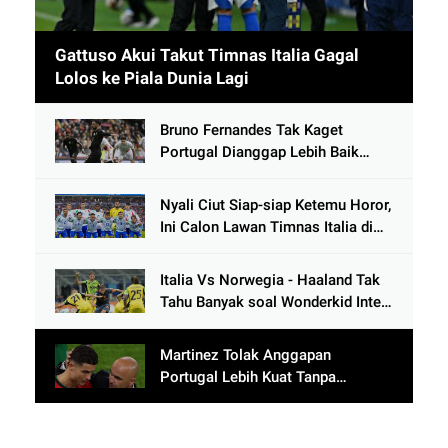
Gattuso Akui Takut Timnas Italia Gagal
Lolos ke Piala Dunia Lagi
Bruno Fernandes Tak Kaget
Portugal Dianggap Lebih Baik
Tanpa Cristiano Ronaldo usai
Cetak 9 Gol
Nyali Ciut Siap-siap Ketemu Horor,
Ini Calon Lawan Timnas Italia di
Babak Play-Off
Italia Vs Norwegia - Haaland Tak
Tahu Banyak soal Wonderkid Inter
Milan
Martinez Tolak Anggapan
Portugal Lebih Kuat Tanpa
Ronaldo usai Bantai Tim Berposisi
di Bawah Thailand