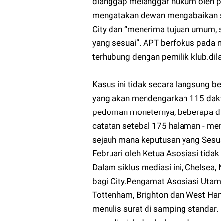
dianggap melanggar hukum oleh p
mengatakan dewan mengabaikan se
City dan “menerima tujuan umum, 
yang sesuai”. APT berfokus pada n
terhubung dengan pemilik klub.
dil
Kasus ini tidak secara langsung b
yang akan mendengarkan 115 dak
pedoman moneternya, beberapa di 
catatan setebal 175 halaman - mem
sejauh mana keputusan yang Sesua
Februari oleh Ketua Asosiasi tidak
Dalam siklus mediasi ini, Chelsea
bagi City.Pengamat Asosiasi Utama
Tottenham, Brighton dan West Ha
menulis surat di samping standar