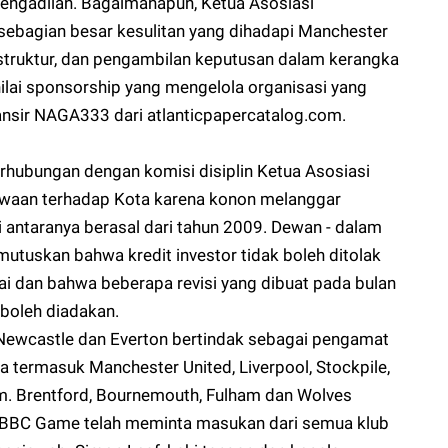
engadilan. Bagaimanapun, Ketua Asosiasi
bagian besar kesulitan yang dihadapi Manchester
struktur, dan pengambilan keputusan dalam kerangka
ilai sponsorship yang mengelola organisasi yang
ansir
NAGA333
dari atlanticpapercatalog.com.
erhubungan dengan komisi disiplin Ketua Asosiasi
waan terhadap Kota karena konon melanggar
antaranya berasal dari tahun 2009. Dewan - dalam
utuskan bahwa kredit investor tidak boleh ditolak
i dan bahwa beberapa revisi yang dibuat pada bulan
 boleh diadakan.
, Newcastle dan Everton bertindak sebagai pengamat
 termasuk Manchester United, Liverpool, Stockpile,
m. Brentford, Bournemouth, Fulham dan Wolves
. BBC Game telah meminta masukan dari semua klub