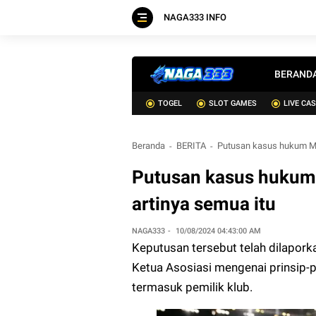
NAGA333 INFO
BERAND
TOGEL
SLOT GAMES
LIVE CA
Beranda
BERITA
Putusan kasus hukum Man
Putusan kasus hukum 
artinya semua itu
NAGA333
10/08/2024 04:43:00 AM
Keputusan tersebut telah dilapo
Ketua Asosiasi mengenai prinsip-
termasuk pemilik klub.