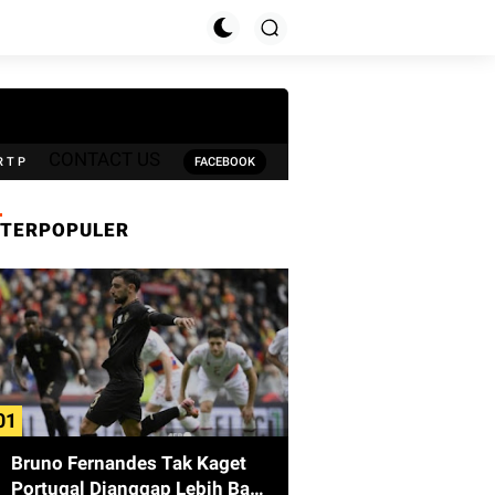
CONTACT US
R T P
FACEBOOK
TERPOPULER
Bruno Fernandes Tak Kaget
Portugal Dianggap Lebih Baik