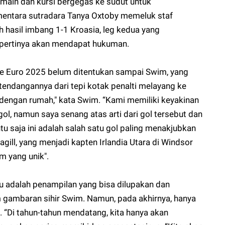
main dan kursi bergegas ke sudut untuk
ntara sutradara Tanya Oxtoby memeluk staf
ah hasil imbang 1-1 Kroasia, leg kedua yang
pertinya akan mendapat hukuman.
s ke Euro 2025 belum ditentukan sampai Swim, yang
tendangannya dari tepi kotak penalti melayang ke
t dengan rumah," kata Swim. “Kami memiliki keyakinan
l, namun saya senang atas arti dari gol tersebut dan
ntu saja ini adalah salah satu gol paling menakjubkan
gill, yang menjadi kapten Irlandia Utara di Windsor
m yang unik".
u adalah penampilan yang bisa dilupakan dan
 gambaran sihir Swim. Namun, pada akhirnya, hanya
 “Di tahun-tahun mendatang, kita hanya akan