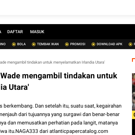
A
DAFTAR
MASUK
SINO
BOLA
TEMBAK IKAN
PROMOSI
DOWNLOAD APK
Wade mengambil tindakan untuk menyelamatkan Irlandia Utara'
at Wade mengambil tindakan untuk
a Utara'
berkembang. Dan setelah itu, suatu saat, kegairahan
menjauh dari tujuannya yang surgawi dan benar-benar
nya dan memusatkan perhatian pada langit, matanya
wa itu.
NAGA333
dari atlanticpapercatalog.com