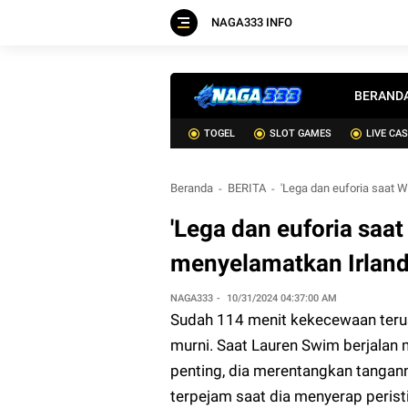
NAGA333 INFO
BERAND
TOGEL
SLOT GAMES
LIVE CA
Beranda
BERITA
'Lega dan euforia saat 
'Lega dan euforia sa
menyelamatkan Irlandi
NAGA333
10/31/2024 04:37:00 AM
Sudah 114 menit kekecewaan terus 
murni. Saat Lauren Swim berjalan 
penting, dia merentangkan tangan
terpejam saat dia menyerap peristi