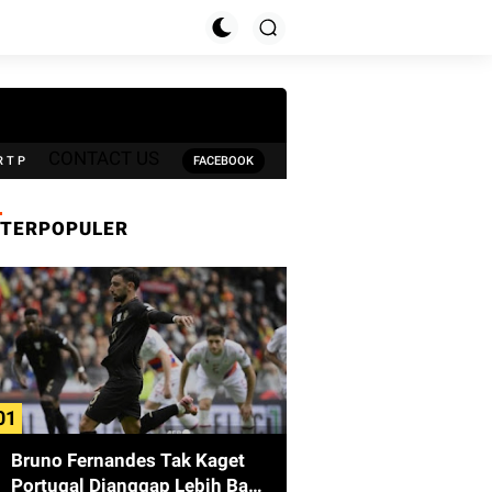
CONTACT US
R T P
FACEBOOK
TERPOPULER
Bruno Fernandes Tak Kaget
Portugal Dianggap Lebih Baik