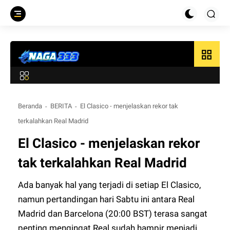
grid_view
Beranda
BERITA
El Clasico - menjelaskan rekor tak
terkalahkan Real Madrid
El Clasico - menjelaskan rekor
tak terkalahkan Real Madrid
Ada banyak hal yang terjadi di setiap El Clasico,
namun pertandingan hari Sabtu ini antara Real
Madrid dan Barcelona (20:00 BST) terasa sangat
penting mengingat Real sudah hampir menjadi