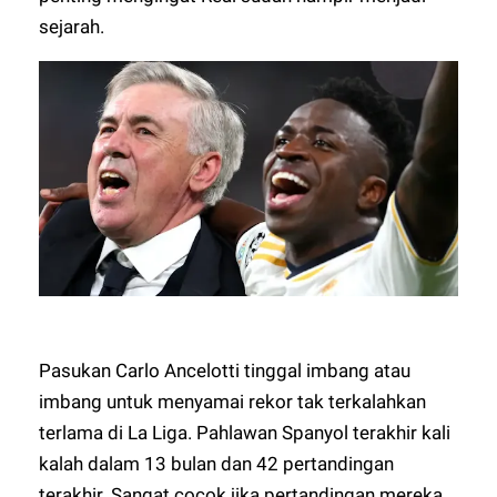
sejarah.
Pasukan Carlo Ancelotti tinggal imbang atau
imbang untuk menyamai rekor tak terkalahkan
terlama di La Liga. Pahlawan Spanyol terakhir kali
kalah dalam 13 bulan dan 42 pertandingan
terakhir. Sangat cocok jika pertandingan mereka