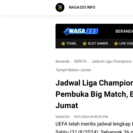
NAGA333 INFO
BERAND
TOGEL
SLOT GAMES
LIVE CA
Beranda
BERITA
Jadwal Liga Champions 
Tampil Malam Jumat
Jadwal Liga Champion
Pembuka Big Match, 
Jumat
NAGA333
9/01/2024 04:50:00 PM
UEFA telah merilis jadwal lengka
Sabtu (31/8/2024). Sebanyak 36 p