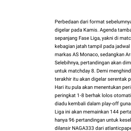
Perbedaan dari format sebelumnya
digelar pada Kamis. Agenda tamba
sepanjang Fase Liga, yakni di mat
kebagian jatah tampil pada jadwa
markas AS Monaco, sedangkan Arse
Selebihnya, pertandingan akan dim
untuk matchday 8. Demi menghinda
terakhir itu akan digelar serenta
Hari itu pula akan menentukan per
peringkat 1-8 berhak lolos otomat
diadu kembali dalam play-off guna
Liga ini akan memainkan 144 pert
hanya 96 pertandingan untuk kesel
dilansir
NAGA333
dari atlanticpa