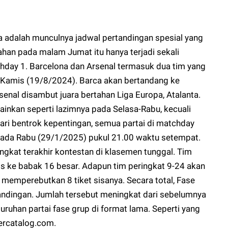
 adalah munculnya jadwal pertandingan spesial yang
han pada malam Jumat itu hanya terjadi sekali
chday 1. Barcelona dan Arsenal termasuk dua tim yang
l Kamis (19/8/2024). Barca akan bertandang ke
nal disambut juara bertahan Liga Europa, Atalanta.
ainkan seperti lazimnya pada Selasa-Rabu, kecuali
ri bentrok kepentingan, semua partai di matchday
k pada Rabu (29/1/2025) pukul 21.00 waktu setempat.
ingkat terakhir kontestan di klasemen tunggal. Tim
is ke babak 16 besar. Adapun tim peringkat 9-24 akan
 memperebutkan 8 tiket sisanya. Secara total, Fase
andingan. Jumlah tersebut meningkat dari sebelumnya
uruhan partai fase grup di format lama. Seperti yang
percatalog.com.