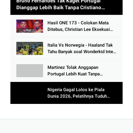
Bruno Fernandes Tak Kaget Portugal
Dianggap Lebih Baik Tanpa Cristiano
Ronaldo usai Cetak 9 Gol
Hasil ONE 173 - Colokan Mata
Ditebus, Christian Lee Eksekusi
Alibeg Rasulov Pakai Serangan
Lutut
Italia Vs Norwegia - Haaland Tak
Tahu Banyak soal Wonderkid Inter
Milan
Martinez Tolak Anggapan
Portugal Lebih Kuat Tanpa
Ronaldo usai Bantai Tim Berposisi
di Bawah Thailand
Nigeria Gagal Lolos ke Piala
Dunia 2026, Pelatihnya Tuduh
Lawan Pakai Dukun