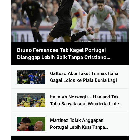
Bruno Fernandes Tak Kaget Portugal
Dianggap Lebih Baik Tanpa Cristiano
Ronaldo usai Cetak 9 Gol
Gattuso Akui Takut Timnas Italia
Gagal Lolos ke Piala Dunia Lagi
Italia Vs Norwegia - Haaland Tak
Tahu Banyak soal Wonderkid Inter
Milan
Martinez Tolak Anggapan
Portugal Lebih Kuat Tanpa
Ronaldo usai Bantai Tim Berposisi