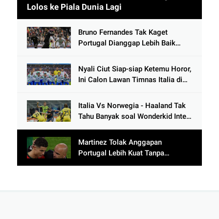
Lolos ke Piala Dunia Lagi
Bruno Fernandes Tak Kaget
Portugal Dianggap Lebih Baik
Tanpa Cristiano Ronaldo usai
Cetak 9 Gol
Nyali Ciut Siap-siap Ketemu Horor,
Ini Calon Lawan Timnas Italia di
Babak Play-Off
Italia Vs Norwegia - Haaland Tak
Tahu Banyak soal Wonderkid Inter
Milan
Martinez Tolak Anggapan
Portugal Lebih Kuat Tanpa
Ronaldo usai Bantai Tim Berposisi
di Bawah Thailand