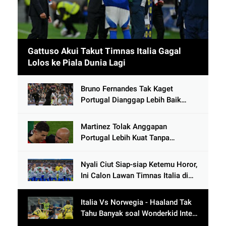
Gattuso Akui Takut Timnas Italia Gagal
Lolos ke Piala Dunia Lagi
Bruno Fernandes Tak Kaget
Portugal Dianggap Lebih Baik
Tanpa Cristiano Ronaldo usai
Cetak 9 Gol
Martinez Tolak Anggapan
Portugal Lebih Kuat Tanpa
Ronaldo usai Bantai Tim Berposisi
di Bawah Thailand
Nyali Ciut Siap-siap Ketemu Horor,
Ini Calon Lawan Timnas Italia di
Babak Play-Off
Italia Vs Norwegia - Haaland Tak
Tahu Banyak soal Wonderkid Inter
Milan