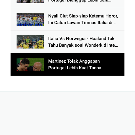
Portugal Dianggap Lebih Baik
Tanpa Cristiano Ronaldo usai
Cetak 9 Gol
Nyali Ciut Siap-siap Ketemu Horor,
Ini Calon Lawan Timnas Italia di
Babak Play-Off
Italia Vs Norwegia - Haaland Tak
Tahu Banyak soal Wonderkid Inter
Milan
Martinez Tolak Anggapan
Portugal Lebih Kuat Tanpa
Ronaldo usai Bantai Tim Berposisi
di Bawah Thailand