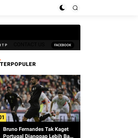
CONTACT US
R T P
FACEBOOK
TERPOPULER
Bruno Fernandes Tak Kaget
Portugal Dianggap Lebih Baik