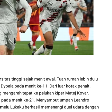
sitas tinggi sejak menit awal. Tuan rumah lebih dulu
ybala pada menit ke-11. Dari luar kotak penalti,
mengarah tepat ke pelukan kiper Matej Kovar.
a pada menit ke-21. Menyambut umpan Leandro
Romelu Lukaku berhasil memenangi duel udara dengan