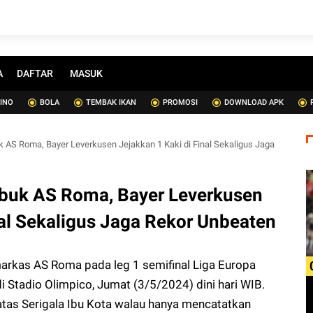
A
DAFTAR
MASUK
SINO
BOLA
TEMBAK IKAN
PROMOSI
DOWNLOAD APK
uk AS Roma, Bayer Leverkusen Jejakkan 1 Kaki di Final Sekaligus Jaga
Gebuk AS Roma, Bayer Leverkusen
nal Sekaligus Jaga Rekor Unbeaten
rkas AS Roma pada leg 1 semifinal Liga Europa
i Stadio Olimpico, Jumat (3/5/2024) dini hari WIB.
atas Serigala Ibu Kota walau hanya mencatatkan