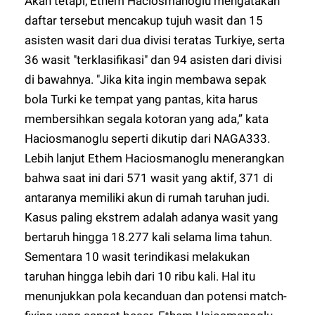
Akan tetapi, Ethem Haciosmanoglu mengatakan
daftar tersebut mencakup tujuh wasit dan 15
asisten wasit dari dua divisi teratas Turkiye, serta
36 wasit "terklasifikasi" dan 94 asisten dari divisi
di bawahnya. "Jika kita ingin membawa sepak
bola Turki ke tempat yang pantas, kita harus
membersihkan segala kotoran yang ada,” kata
Haciosmanoglu seperti dikutip dari
NAGA333
.
Lebih lanjut Ethem Haciosmanoglu menerangkan
bahwa saat ini dari 571 wasit yang aktif, 371 di
antaranya memiliki akun di rumah taruhan judi.
Kasus paling ekstrem adalah adanya wasit yang
bertaruh hingga 18.277 kali selama lima tahun.
Sementara 10 wasit terindikasi melakukan
taruhan hingga lebih dari 10 ribu kali. Hal itu
menunjukkan pola kecanduan dan potensi match-