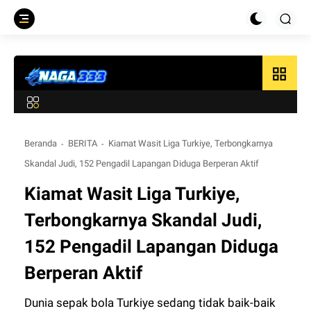
grid_view
Beranda
BERITA
Kiamat Wasit Liga Turkiye, Terbongkarnya
Skandal Judi, 152 Pengadil Lapangan Diduga Berperan Aktif
Kiamat Wasit Liga Turkiye,
Terbongkarnya Skandal Judi,
152 Pengadil Lapangan Diduga
Berperan Aktif
Dunia sepak bola Turkiye sedang tidak baik-baik