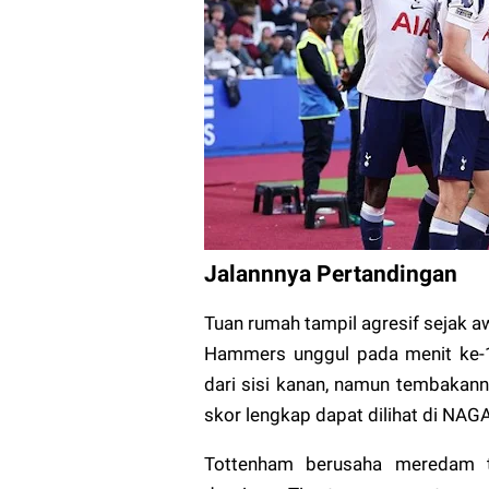
Jalannnya Pertandingan
Tuan rumah tampil agresif sejak 
Hammers unggul pada menit ke-1
dari sisi kanan, namun tembakann
skor lengkap dapat dilihat di
NAGA
Tottenham berusaha meredam 