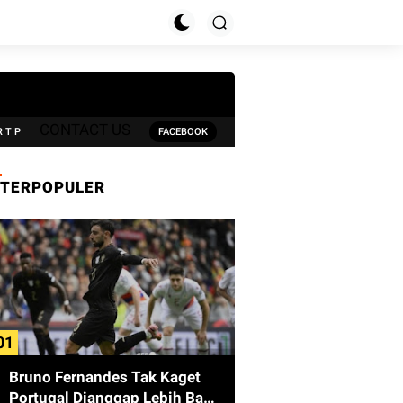
CONTACT US
R T P
FACEBOOK
TERPOPULER
Bruno Fernandes Tak Kaget
Portugal Dianggap Lebih Baik