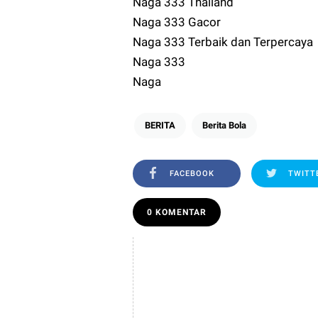
Naga 333 Thailand
Naga 333 Gacor
Naga 333 Terbaik dan Terpercaya
Naga 333
Naga
BERITA
Berita Bola
FACEBOOK
TWITT
0 KOMENTAR