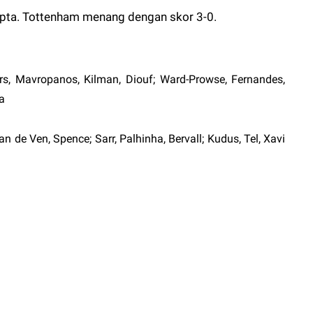
ipta. Tottenham menang dengan skor 3-0.
s, Mavropanos, Kilman, Diouf; Ward-Prowse, Fernandes,
a
n de Ven, Spence; Sarr, Palhinha, Bervall; Kudus, Tel, Xavi