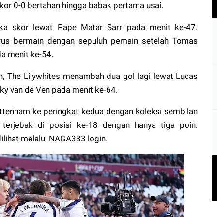
kor 0-0 bertahan hingga babak pertama usai.
ka skor lewat Pape Matar Sarr pada menit ke-47.
rus bermain dengan sepuluh pemain setelah Tomas
a menit ke-54.
, The Lilywhites menambah dua gol lagi lewat Lucas
ky van de Ven pada menit ke-64.
tenham ke peringkat kedua dengan koleksi sembilan
terjebak di posisi ke-18 dengan hanya tiga poin.
ilihat melalui
NAGA333 login
.