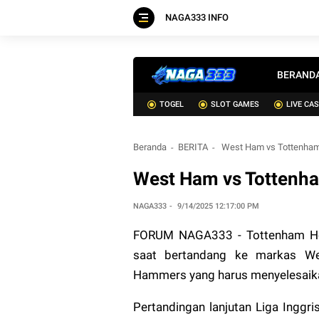
NAGA333 INFO
BERAND
TOGEL
SLOT GAMES
LIVE CA
Beranda
BERITA
West Ham vs Tottenham:
West Ham vs Tottenha
NAGA333
9/14/2025 12:17:00 PM
FORUM
NAGA333
- Tottenham H
saat bertandang ke markas We
Hammers yang harus menyelesaika
Pertandingan lanjutan Liga Inggr