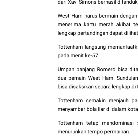
dari Xavi Simons berhasil ditandu
West Ham harus bermain dengan 
menerima kartu merah akibat tek
lengkap pertandingan dapat dilihat
Tottenham langsung memanfaatk
pada menit ke-57.
Umpan panjang Romero bisa ditan
dua pemain West Ham. Sundula
bisa disaksikan secara lengkap di
Tottenham semakin menjauh pa
menyambar bola liar di dalam kota
Tottenham tetap mendominasi 
menurunkan tempo permainan.