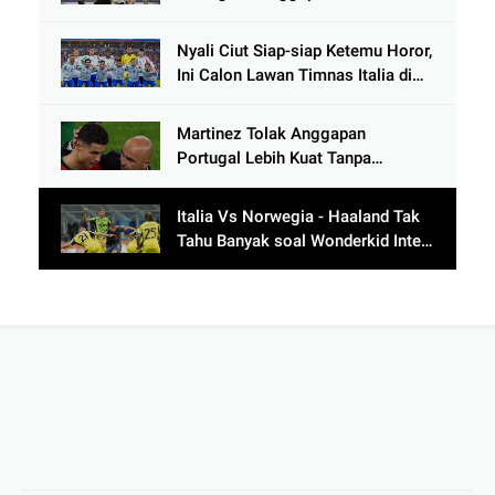
Tanpa Cristiano Ronaldo usai
Cetak 9 Gol
Nyali Ciut Siap-siap Ketemu Horor,
Ini Calon Lawan Timnas Italia di
Babak Play-Off
Martinez Tolak Anggapan
Portugal Lebih Kuat Tanpa
Ronaldo usai Bantai Tim Berposisi
di Bawah Thailand
Italia Vs Norwegia - Haaland Tak
Tahu Banyak soal Wonderkid Inter
Milan