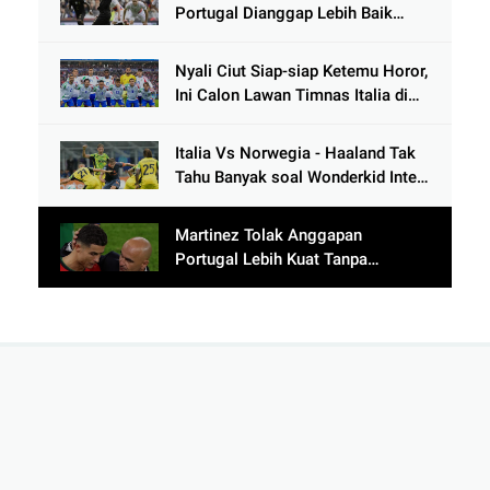
Portugal Dianggap Lebih Baik
Tanpa Cristiano Ronaldo usai
Cetak 9 Gol
Nyali Ciut Siap-siap Ketemu Horor,
Ini Calon Lawan Timnas Italia di
Babak Play-Off
Italia Vs Norwegia - Haaland Tak
Tahu Banyak soal Wonderkid Inter
Milan
Martinez Tolak Anggapan
Portugal Lebih Kuat Tanpa
Ronaldo usai Bantai Tim Berposisi
di Bawah Thailand