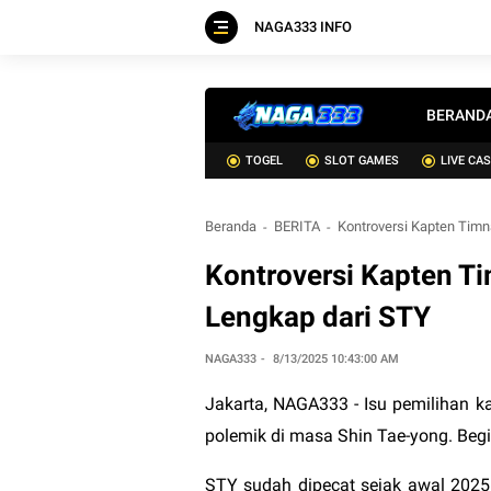
NAGA333 INFO
BERAND
TOGEL
SLOT GAMES
LIVE CA
Beranda
BERITA
Kontroversi Kapten Timn
Kontroversi Kapten Ti
Lengkap dari STY
NAGA333
8/13/2025 10:43:00 AM
Jakarta,
NAGA333
- Isu pemilihan 
polemik di masa Shin Tae-yong. Begin
STY sudah dipecat sejak awal 2025