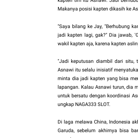
kapten tim itu Asnawi. Jadi berhubu
Makanya posisi kapten dikasih ke As
"Saya bilang ke Jay, "Berhubung k
jadi kapten lagi, gak?" Dia jawab, 
wakil kapten aja, karena kapten asli
"Jadi keputusan diambil dari situ
Asnawi itu selalu inisiatif menyatu
minta dia jadi kapten yang bisa me
lapangan. Kalau Asnawi turun, dia m
untuk bersatu dengan koordinasi As
ungkap
NAGA333 SLOT
.
Di laga melawa China, Indonesia ak
Garuda, sebelum akhirnya bisa ban