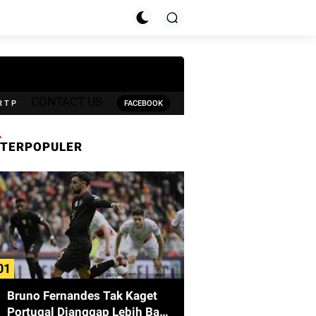
CONTACT US
R T P
FACEBOOK
TERPOPULER
Bruno Fernandes Tak Kaget
Portugal Dianggap Lebih Baik