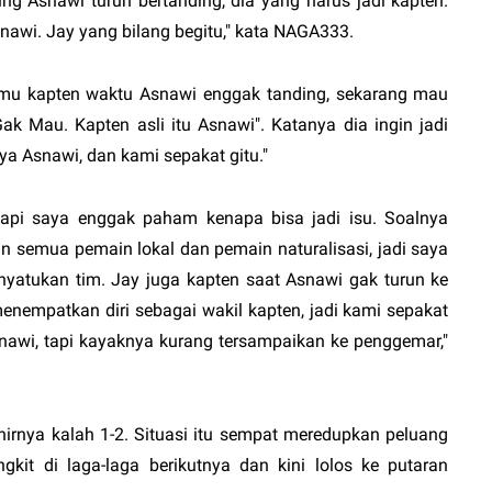
ng Asnawi turun bertanding, dia yang harus jadi kapten.
nawi. Jay yang bilang begitu," kata
NAGA333
.
amu kapten waktu Asnawi enggak tanding, sekarang mau
'Gak Mau. Kapten asli itu Asnawi". Katanya dia ingin jadi
nya Asnawi, dan kami sepakat gitu."
, tapi saya enggak paham kenapa bisa jadi isu. Soalnya
kan semua pemain lokal dan pemain naturalisasi, jadi saya
nyatukan tim. Jay juga kapten saat Asnawi gak turun ke
enempatkan diri sebagai wakil kapten, jadi kami sepakat
nawi, tapi kayaknya kurang tersampaikan ke penggemar,"
hirnya kalah 1-2. Situasi itu sempat meredupkan peluang
gkit di laga-laga berikutnya dan kini lolos ke putaran