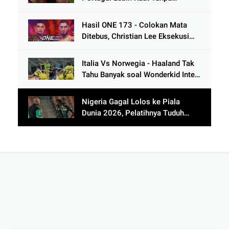
Ronaldo usai Bantai Tim Berposisi
di Bawah Thailand
Hasil ONE 173 - Colokan Mata
Ditebus, Christian Lee Eksekusi
Alibeg Rasulov Pakai Serangan
Lutut
Italia Vs Norwegia - Haaland Tak
Tahu Banyak soal Wonderkid Inter
Milan
Nigeria Gagal Lolos ke Piala
Dunia 2026, Pelatihnya Tuduh
Lawan Pakai Dukun