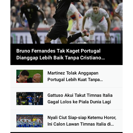
Bruno Fernandes Tak Kaget Portugal
Dianggap Lebih Baik Tanpa Cristiano
Ronaldo usai Cetak 9 Gol
Martinez Tolak Anggapan
Portugal Lebih Kuat Tanpa
Ronaldo usai Bantai Tim Berposisi
di Bawah Thailand
Gattuso Akui Takut Timnas Italia
Gagal Lolos ke Piala Dunia Lagi
Nyali Ciut Siap-siap Ketemu Horor,
Ini Calon Lawan Timnas Italia di
Babak Play-Off