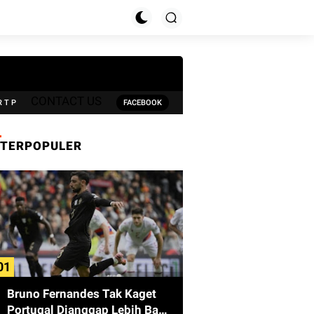
CONTACT US
R T P
FACEBOOK
TERPOPULER
Bruno Fernandes Tak Kaget
Portugal Dianggap Lebih Baik