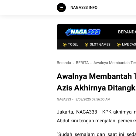
NAGA333 INFO
BERAND
TOGEL
SLOT GAMES
LIVE CA
Beranda
BERITA
Awalnya Membantah Terli
Awalnya Membantah Te
Azis Akhirnya Ditang
NAGA333
8/08/2025 09:56:00 AM
Jakarta,
NAGA333
- KPK akhirnya m
Abdul kini tengah menjalani pemeriks
"Sudah semalam dan saat ini sedan