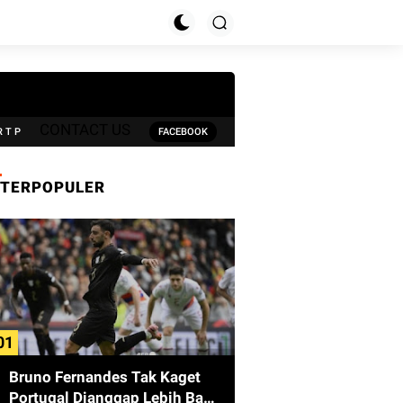
CONTACT US
R T P
FACEBOOK
TERPOPULER
Bruno Fernandes Tak Kaget
Portugal Dianggap Lebih Baik