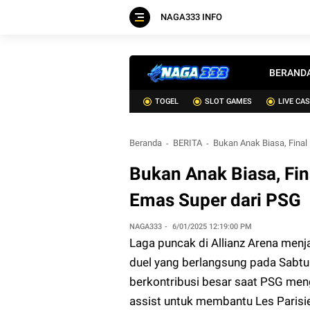
NAGA333 INFO
BERAND
TOGEL
SLOT GAMES
LIVE CA
Beranda
BERITA
Bukan Anak Biasa, Final
Bukan Anak Biasa, Fi
Emas Super dari PSG
NAGA333
6/01/2025 12:19:00 PM
Laga puncak di Allianz Arena menj
duel yang berlangsung pada Sabtu 
berkontribusi besar saat PSG meng
assist untuk membantu Les Parisi