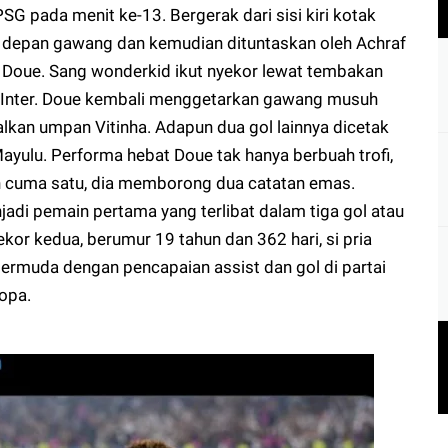
G pada menit ke-13. Bergerak dari sisi kiri kotak
e depan gawang dan kemudian dituntaskan oleh Achraf
i Doue. Sang wonderkid ikut nyekor lewat tembakan
ang Inter. Doue kembali menggetarkan gawang musuh
kan umpan Vitinha. Adapun dua gol lainnya dicetak
ayulu. Performa hebat Doue tak hanya berbuah trofi,
n cuma satu, dia memborong dua catatan emas.
adi pemain pertama yang terlibat dalam tiga gol atau
ekor kedua, berumur 19 tahun dan 362 hari, si pria
ermuda dengan pencapaian assist dan gol di partai
ropa.