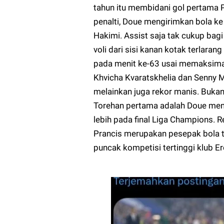
tahun itu membidani gol pertama PS
penalti, Doue mengirimkan bola k
Hakimi. Assist saja tak cukup bag
voli dari sisi kanan kotak terlar
pada menit ke-63 usai memaksimal
Khvicha Kvaratskhelia dan Senny M
melainkan juga rekor manis. Buka
Torehan pertama adalah Doue menj
lebih pada final Liga Champions. R
Prancis merupakan pesepak bola t
puncak kompetisi tertinggi klub E