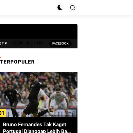
CONTACT US
R T P
FACEBOOK
TERPOPULER
Bruno Fernandes Tak Kaget
Portugal Dianggap Lebih Baik