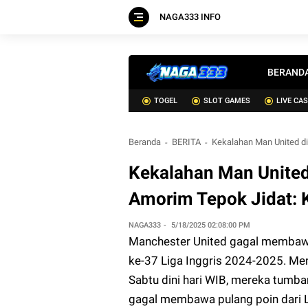
NAGA333 INFO
BERAND
TOGEL
SLOT GAMES
LIVE CA
Beranda
BERITA
Kekalahan Man United di
Kekalahan Man United
Amorim Tepok Jidat: 
NAGA333
5/18/2025 02:08:00 PM
Manchester United gagal membawa
ke-37 Liga Inggris 2024-2025. Me
Sabtu dini hari WIB, mereka tumb
gagal membawa pulang poin dari 