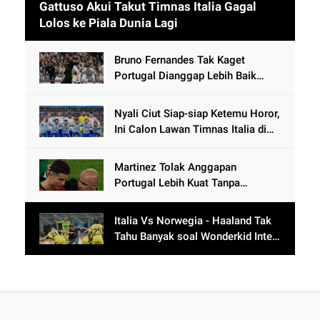
Gattuso Akui Takut Timnas Italia Gagal
Lolos ke Piala Dunia Lagi
Bruno Fernandes Tak Kaget
Portugal Dianggap Lebih Baik
Tanpa Cristiano Ronaldo usai
Cetak 9 Gol
Nyali Ciut Siap-siap Ketemu Horor,
Ini Calon Lawan Timnas Italia di
Babak Play-Off
Martinez Tolak Anggapan
Portugal Lebih Kuat Tanpa
Ronaldo usai Bantai Tim Berposisi
di Bawah Thailand
Italia Vs Norwegia - Haaland Tak
Tahu Banyak soal Wonderkid Inter
Milan