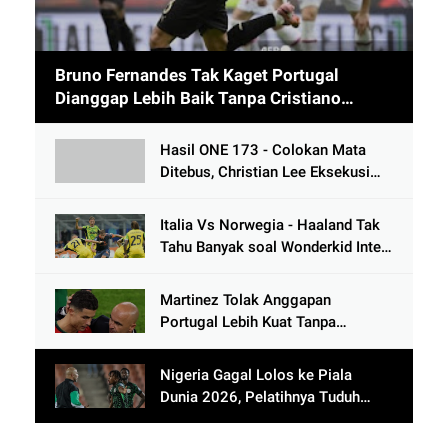
Bruno Fernandes Tak Kaget Portugal
Dianggap Lebih Baik Tanpa Cristiano
Ronaldo usai Cetak 9 Gol
Hasil ONE 173 - Colokan Mata
Ditebus, Christian Lee Eksekusi
Alibeg Rasulov Pakai Serangan
Lutut
Italia Vs Norwegia - Haaland Tak
Tahu Banyak soal Wonderkid Inter
Milan
Martinez Tolak Anggapan
Portugal Lebih Kuat Tanpa
Ronaldo usai Bantai Tim Berposisi
di Bawah Thailand
Nigeria Gagal Lolos ke Piala
Dunia 2026, Pelatihnya Tuduh
Lawan Pakai Dukun