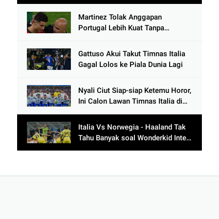
Ronaldo usai Cetak 9 Gol
Martinez Tolak Anggapan
Portugal Lebih Kuat Tanpa
Ronaldo usai Bantai Tim Berposisi
di Bawah Thailand
Gattuso Akui Takut Timnas Italia
Gagal Lolos ke Piala Dunia Lagi
Nyali Ciut Siap-siap Ketemu Horor,
Ini Calon Lawan Timnas Italia di
Babak Play-Off
Italia Vs Norwegia - Haaland Tak
Tahu Banyak soal Wonderkid Inter
Milan