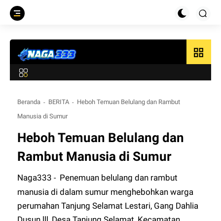
grid_view
Beranda
BERITA
Heboh Temuan Belulang dan Rambut
Manusia di Sumur
Heboh Temuan Belulang dan
Rambut Manusia di Sumur
Naga333
Penemuan belulang dan rambut
-
manusia di dalam sumur menghebohkan warga
perumahan Tanjung Selamat Lestari, Gang Dahlia
Dusun lll, Desa Tanjung Selamat, Kecamatan