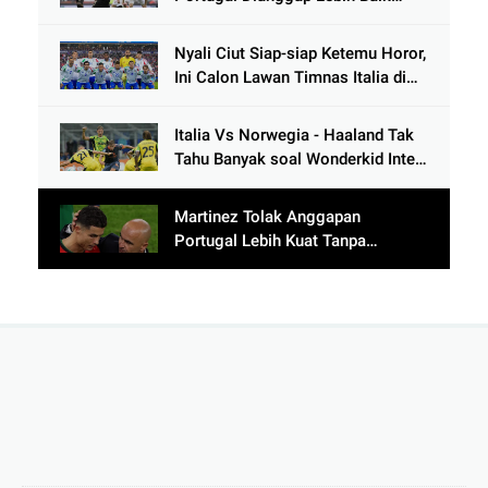
Tanpa Cristiano Ronaldo usai
Cetak 9 Gol
Nyali Ciut Siap-siap Ketemu Horor,
Ini Calon Lawan Timnas Italia di
Babak Play-Off
Italia Vs Norwegia - Haaland Tak
Tahu Banyak soal Wonderkid Inter
Milan
Martinez Tolak Anggapan
Portugal Lebih Kuat Tanpa
Ronaldo usai Bantai Tim Berposisi
di Bawah Thailand