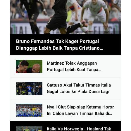
Bruno Fernandes Tak Kaget Portugal
Dianggap Lebih Baik Tanpa Cristiano
Ronaldo usai Cetak 9 Gol
Martinez Tolak Anggapan
Portugal Lebih Kuat Tanpa
Ronaldo usai Bantai Tim Berposisi
di Bawah Thailand
Gattuso Akui Takut Timnas Italia
Gagal Lolos ke Piala Dunia Lagi
Nyali Ciut Siap-siap Ketemu Horor,
Ini Calon Lawan Timnas Italia di
Babak Play-Off
Italia Vs Norwegia - Haaland Tak