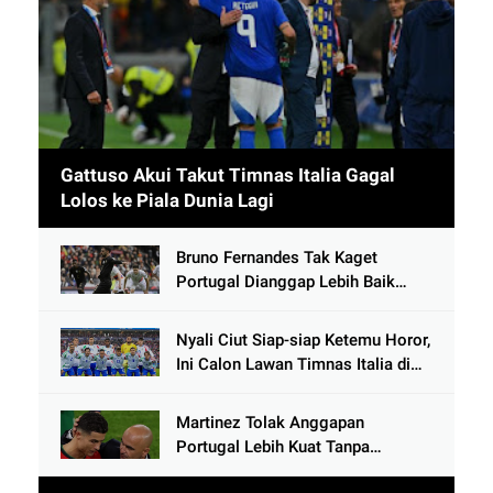
Gattuso Akui Takut Timnas Italia Gagal
Lolos ke Piala Dunia Lagi
Bruno Fernandes Tak Kaget
Portugal Dianggap Lebih Baik
Tanpa Cristiano Ronaldo usai
Cetak 9 Gol
Nyali Ciut Siap-siap Ketemu Horor,
Ini Calon Lawan Timnas Italia di
Babak Play-Off
Martinez Tolak Anggapan
Portugal Lebih Kuat Tanpa
Ronaldo usai Bantai Tim Berposisi