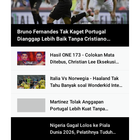
Bruno Fernandes Tak Kaget Portugal
Dianggap Lebih Baik Tanpa Cristiano
Ronaldo usai Cetak 9 Gol
Hasil ONE 173 - Colokan Mata
Ditebus, Christian Lee Eksekusi
Alibeg Rasulov Pakai Serangan
Lutut
Italia Vs Norwegia - Haaland Tak
Tahu Banyak soal Wonderkid Inter
Milan
Martinez Tolak Anggapan
Portugal Lebih Kuat Tanpa
Ronaldo usai Bantai Tim Berposisi
di Bawah Thailand
Nigeria Gagal Lolos ke Piala
Dunia 2026, Pelatihnya Tuduh
Lawan Pakai Dukun