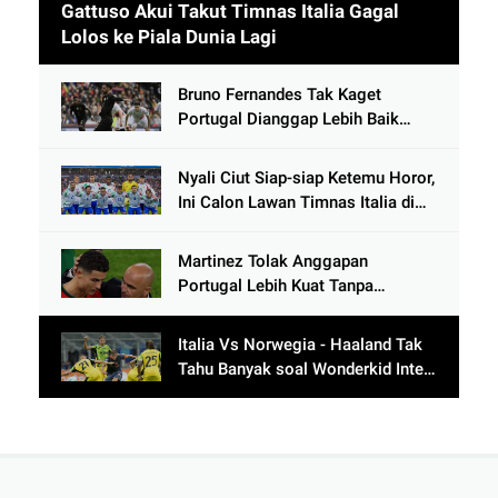
Gattuso Akui Takut Timnas Italia Gagal
Lolos ke Piala Dunia Lagi
Bruno Fernandes Tak Kaget
Portugal Dianggap Lebih Baik
Tanpa Cristiano Ronaldo usai
Cetak 9 Gol
Nyali Ciut Siap-siap Ketemu Horor,
Ini Calon Lawan Timnas Italia di
Babak Play-Off
Martinez Tolak Anggapan
Portugal Lebih Kuat Tanpa
Ronaldo usai Bantai Tim Berposisi
di Bawah Thailand
Italia Vs Norwegia - Haaland Tak
Tahu Banyak soal Wonderkid Inter
Milan