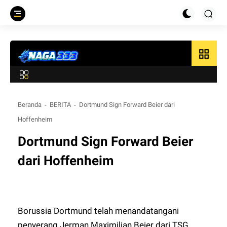
grid_view
Beranda
BERITA
Dortmund Sign Forward Beier dari
Hoffenheim
Dortmund Sign Forward Beier
dari Hoffenheim
Borussia Dortmund telah menandatangani
penyerang Jerman Maximilian Beier dari TSG