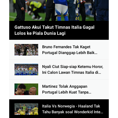
Gattuso Akui Takut Timnas Italia Gagal
Lolos ke Piala Dunia Lagi
Bruno Fernandes Tak Kaget
Portugal Dianggap Lebih Baik
Tanpa Cristiano Ronaldo usai
Cetak 9 Gol
Nyali Ciut Siap-siap Ketemu Horor,
Ini Calon Lawan Timnas Italia di
Babak Play-Off
Martinez Tolak Anggapan
Portugal Lebih Kuat Tanpa
Ronaldo usai Bantai Tim Berposisi
di Bawah Thailand
Italia Vs Norwegia - Haaland Tak
Tahu Banyak soal Wonderkid Inter
Milan