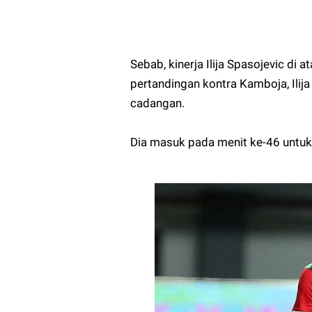
Sebab, kinerja Ilija Spasojevic di 
pertandingan kontra Kamboja, Ilij
cadangan.
Dia masuk pada menit ke-46 untuk