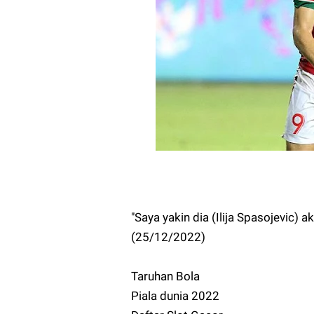
"Saya yakin dia (Ilija Spasojevic)
(25/12/2022)
Taruhan Bola
Piala dunia 2022