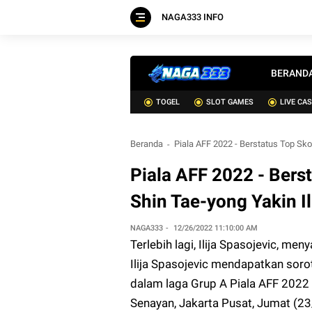
NAGA333 INFO
BERAND
TOGEL
SLOT GAMES
LIVE CA
Beranda
Piala AFF 2022 - Berstatus Top Sko
Piala AFF 2022 - Bers
Shin Tae-yong Yakin I
NAGA333
12/26/2022 11:10:00 AM
Terlebih lagi, Ilija Spasojevic, m
Ilija Spasojevic mendapatkan sor
dalam laga Grup A Piala AFF 2022
Senayan, Jakarta Pusat, Jumat (2