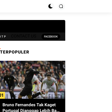
CONTACT US
R T P
FACEBOOK
TERPOPULER
Bruno Fernandes Tak Kaget
Portugal Dianggap Lebih Baik