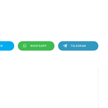
ER
WHATSAPP
TELEGRAM