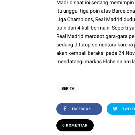
Madrid saat ini sedang memimpin 
itu unggul tiga poin atas Barcelo
Liga Champions, Real Madrid dudu
poin dari 4 kali bermain. Seperti ya
Real Madrid merosot gara-gara perp
sedang ditutup sementara karena 
akan kembali beraksi pada 24 No
mendatangi markas Elche dalam la
BERITA
FACEBOOK
TWITT
0 KOMENTAR