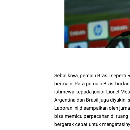
Sebaliknya, pemain Brasil seperti
bermain. Para pemain Brasil ini 
istimewa kepada junior Lionel Messi
Argentina dan Brasil juga diyakin
Laporan ini disampaikan oleh jurna
bisa memicu perpecahan di ruang g
bergerak cepat untuk mengatasinya