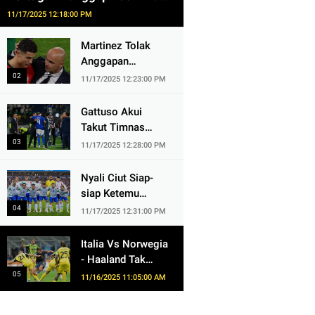
Tanpa Cristiano Ronaldo usai
11/17/2025 12:18:00 PM
Cetak 9 Gol
Martinez Tolak
Anggapan
Portugal Lebih
11/17/2025 12:23:00 PM
Kuat Tanpa
Ronaldo usai
Gattuso Akui
Bantai Tim
Takut Timnas
Berposisi di
Italia Gagal Lolos
11/17/2025 12:28:00 PM
Bawah Thailand
ke Piala Dunia
Lagi
Nyali Ciut Siap-
siap Ketemu
Horor, Ini Calon
11/17/2025 12:31:00 PM
Lawan Timnas
Italia di Babak
Italia Vs Norwegia
Play-Off
- Haaland Tak
Tahu Banyak soal
11/16/2025 11:05:00 AM
Wonderkid Inter
Milan