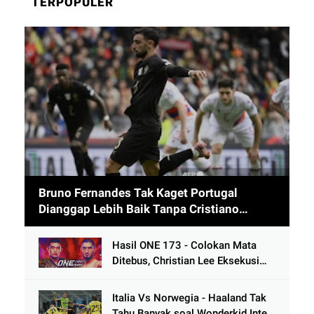
TERPOPULER
Bruno Fernandes Tak Kaget Portugal
Dianggap Lebih Baik Tanpa Cristiano
Ronaldo usai Cetak 9 Gol
Hasil ONE 173 - Colokan Mata
Ditebus, Christian Lee Eksekusi
Alibeg Rasulov Pakai Serangan
Lutut
Italia Vs Norwegia - Haaland Tak
Tahu Banyak soal Wonderkid Inter