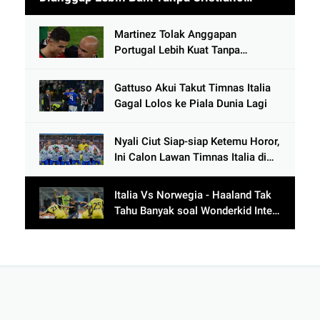
Ronaldo usai Cetak 9 Gol
Martinez Tolak Anggapan
Portugal Lebih Kuat Tanpa
Ronaldo usai Bantai Tim Berposisi
di Bawah Thailand
Gattuso Akui Takut Timnas Italia
Gagal Lolos ke Piala Dunia Lagi
Nyali Ciut Siap-siap Ketemu Horor,
Ini Calon Lawan Timnas Italia di
Babak Play-Off
Italia Vs Norwegia - Haaland Tak
Tahu Banyak soal Wonderkid Inter
Milan